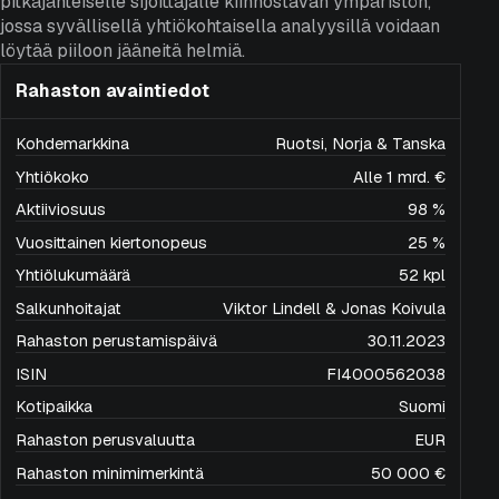
pitkäjänteiselle sijoittajalle kiinnostavan ympäristön,
jossa syvällisellä yhtiökohtaisella analyysillä voidaan
löytää piiloon jääneitä helmiä.
Rahaston avaintiedot
Kohdemarkkina
Ruotsi, Norja & Tanska
Yhtiökoko
Alle 1 mrd. €
Aktiiviosuus
98 %
Vuosittainen kiertonopeus
25 %
Yhtiölukumäärä
52 kpl
Salkunhoitajat
Viktor Lindell & Jonas Koivula
Rahaston perustamispäivä
30.11.2023
ISIN
FI4000562038
Kotipaikka
Suomi
Rahaston perusvaluutta
EUR
Rahaston minimimerkintä
50 000 €