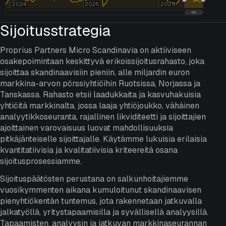
2024
2024
2025
2025
2026
2026
Sijoitusstrategia
Proprius Partners Micro Scandinavia on aktiiviseen
osakepoimintaan keskittyvä erikoissijoitusrahasto, joka
sijoittaa skandinaavisiin pieniin, alle miljardin euron
markkina-arvon pörssiyhtiöihin Ruotsissa, Norjassa ja
Tanskassa. Rahasto etsii laadukkaita ja kasvuhakuisia
yhtiöitä markkinalta, jossa laaja yhtiöjoukko, vähäinen
analyytikkoseuranta, rajallinen likviditeetti ja sijoittajien
ajoittainen varovaisuus luovat mahdollisuuksia
pitkäjänteiselle sijoittajalle. Käytämme lukuisia erilaisia
kvantitatiivisia ja kvalitatiivisia kriteereitä osana
sijoitusprosessiamme.
Sijoituspäätösten perustana on salkunhoitajiemme
vuosikymmenten aikana kumuloitunut skandinaavisen
pienyhtiökentän tuntemus, jota rakennetaan jatkuvalla
jalkatyöllä, yritystapaamisilla ja syvällisellä analyysillä.
Tapaamisten, analyysin ja jatkuvan markkinaseurannan