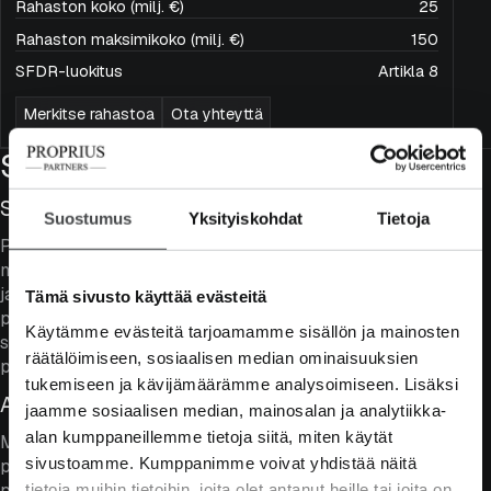
Rahaston koko (milj. €)
25
Rahaston maksimikoko (milj. €)
150
SFDR-luokitus
Artikla 8
Merkitse rahastoa
Ota yhteyttä
Salkun ominaisuudet
Sijoittaminen pienyhtiöihin
Suostumus
Yksityiskohdat
Tietoja
Pienyhtiöt ovat tarjonneet pitkällä aikavälillä laajempaa
markkinaa korkeampia tuottoja paremman liikevaihto-
ja tuloskasvun saattelemana. Tämän lisäksi
Tämä sivusto käyttää evästeitä
pienyhtiöiden suuremman liiketoimintariskin takia
Käytämme evästeitä tarjoamamme sisällön ja mainosten
sijoittajat vaativat korkeampaa tuottoa omalle
räätälöimiseen, sosiaalisen median ominaisuuksien
pääomalle.
tukemiseen ja kävijämäärämme analysoimiseen. Lisäksi
Aktiivinen salkunhoito
jaamme sosiaalisen median, mainosalan ja analytiikka-
alan kumppaneillemme tietoja siitä, miten käytät
Monet suuret institutionaaliset sijoittajat eivät kokonsa
sivustoamme. Kumppanimme voivat yhdistää näitä
puolesta pysty sijoittamaan pienyhtiöihin suoraan. Siten
pienyhtiöiden osakkeiden heikompi likviditeetti ja
tietoja muihin tietoihin, joita olet antanut heille tai joita on