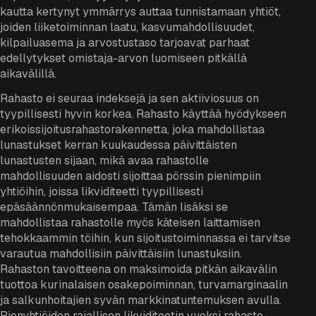
kautta kertynyt ymmärrys auttaa tunnistamaan yhtiöt,
joiden liiketoiminnan laatu, kasvumahdollisuudet,
kilpailuasema ja arvostustaso tarjoavat parhaat
edellytykset omistaja-arvon luomiseen pitkällä
aikavälillä.
Rahasto ei seuraa indeksejä ja sen aktiiviosuus on
tyypillisesti hyvin korkea. Rahasto käyttää hyödykseen
erikoissijoitusrahastorakennetta, joka mahdollistaa
lunastukset kerran kuukaudessa päivittäisten
lunastusten sijaan, mikä avaa rahastolle
mahdollisuuden aidosti sijoittaa pörssin pienimpiin
yhtiöihin, joissa likviditeetti tyypillisesti
epäsäännönmukaisempaa. Tämän lisäksi se
mahdollistaa rahastolle myös käteisen laittamisen
tehokkaammin töihin, kun sijoitustoiminnassa ei tarvitse
varautua mahdollisiin päivittäisiin lunastuksiin.
Rahaston tavoitteena on maksimoida pitkän aikavälin
tuottoa kurinalaisen osakepoiminnan, turvamarginaalin
ja salkunhoitajien syvän markkinatuntemuksen avulla.
Pienyhtiöiden rajallisen likviditeetin vuoksi rahasto-