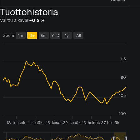
Asiakasportaali
Tuottohistoria
Valittu aikaväli
−0,2 %
Suomi
English
Zoom
1m
3m
6m
YTD
1y
All
115
110
105
100
18. toukok.
1. kesäk.
15. kesäk.
29. kesäk.
13. heinäk.
27. heinäk.