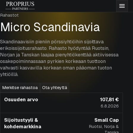
Siirry
Proprius
Vali
sisältöön
Partners
Rahastot
Rahastot
Micro Scandinavia
Meistä
Skandinaavisiin pieniin pörssiyhtiöihin sijoittava
erikoissijoitusrahasto. Rahasto hyödyntää Ruotsin,
Norjan ja Tanskan laajaa pienyhtiökenttää aktiivisessa
Ajatuksiamme
osakepoiminnassaan pyrkien korkeaan tuottoon
vahvasti kasvavilla korkean oman pääoman tuoton
yhtiöillä.
Dokumentaatio
Merkitse rahastoa
Ota yhteyttä
Yhteystiedot
Osuuden arvo
107,81 €
6.8.2026
Merkitse rahastoja
Sijoitustyyli &
Small Cap
kohdemarkkina
Ruotsi, Norja &
Tanska