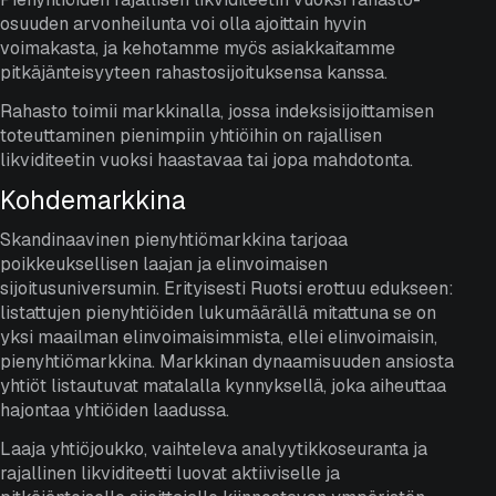
osuuden arvonheilunta voi olla ajoittain hyvin
voimakasta, ja kehotamme myös asiakkaitamme
pitkäjänteisyyteen rahastosijoituksensa kanssa.
Rahasto toimii markkinalla, jossa indeksisijoittamisen
toteuttaminen pienimpiin yhtiöihin on rajallisen
likviditeetin vuoksi haastavaa tai jopa mahdotonta.
Kohdemarkkina
Skandinaavinen pienyhtiömarkkina tarjoaa
poikkeuksellisen laajan ja elinvoimaisen
sijoitusuniversumin. Erityisesti Ruotsi erottuu edukseen:
listattujen pienyhtiöiden lukumäärällä mitattuna se on
yksi maailman elinvoimaisimmista, ellei elinvoimaisin,
pienyhtiömarkkina. Markkinan dynaamisuuden ansiosta
yhtiöt listautuvat matalalla kynnyksellä, joka aiheuttaa
hajontaa yhtiöiden laadussa.
Laaja yhtiöjoukko, vaihteleva analyytikkoseuranta ja
rajallinen likviditeetti luovat aktiiviselle ja