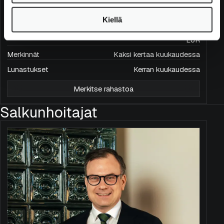
Lunastuspalkkio
0,0 %: yli 3 vuotta, 1,0 %: 1-3
sijoitusajan mukaisesti
vuotta, 2,0 %: alle vuosi
Kiellä
Vertailutuotto
MSCI Nordic Small Cap Net Total Return
EUR
Merkinnät
Kaksi kertaa kuukaudessa
Lunastukset
Kerran kuukaudessa
Merkitse rahastoa
Salkunhoitajat