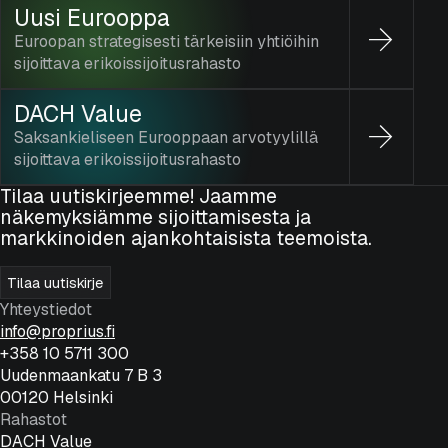
Uusi Eurooppa
Euroopan strategisesti tärkeisiin yhtiöihin
sijoittava erikoissijoitusrahasto
DACH Value
Saksankieliseen Eurooppaan arvotyylillä
sijoittava erikoissijoitusrahasto
Tilaa uutiskirjeemme! Jaamme
näkemyksiämme sijoittamisesta ja
markkinoiden ajankohtaisista teemoista.
Tilaa uutiskirje
Yhteystiedot
info@proprius.fi
+358 10 5711 300
Uudenmaankatu 7 B 3
00120 Helsinki
Rahastot
DACH Value