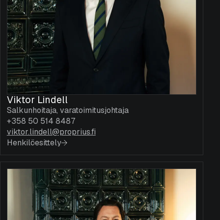
Viktor Lindell
Salkunhoitaja, varatoimitusjohtaja
+358 50 514 8487
viktor.lindell@proprius.fi
Henkilöesittely