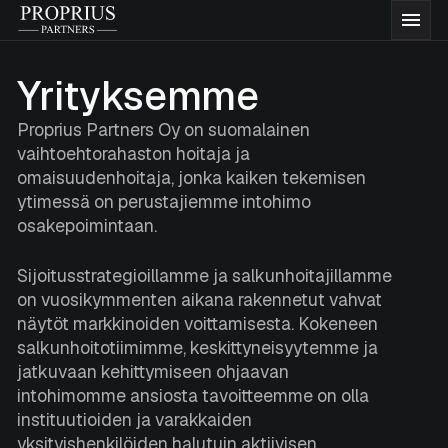
Siirry
Proprius
Vali
sisältöön
Partners
Rahastot
Yrityksemme
Proprius Partners Oy on suomalainen
Meistä
vaihtoehtorahaston hoitaja ja
omaisuudenhoitaja, jonka kaiken tekemisen
ytimessä on perustajiemme intohimo
Ajatuksiamme
osakepoimintaan.
Dokumentaatio
Sijoitusstrategioillamme ja salkunhoitajillamme
on vuosikymmenten aikana rakennetut vahvat
näytöt markkinoiden voittamisesta. Kokeneen
Yhteystiedot
salkunhoitotiimimme, keskittyneisyytemme ja
jatkuvaan kehittymiseen ohjaavan
intohimomme ansiosta tavoitteemme on olla
Merkitse rahastoja
instituutioiden ja varakkaiden
yksityishenkilöiden halutuin aktiivisen