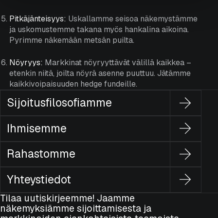
Pitkäjänteisyys:
Uskallamme seisoa näkemystämme
ja uskomustemme takana myös hankalina aikoina.
Pyrimme näkemään metsän puilta.
Nöyryys:
Markkinat nöyryyttävät välillä kaikkea –
etenkin niitä, joilta nöyrä asenne puuttuu. Jätämme
kaikkivoipaisuuden hedge fundeille.
Sijoitusfilosofiamme
Ihmisemme
Rahastomme
Yhteystiedot
Tilaa uutiskirjeemme! Jaamme
näkemyksiämme sijoittamisesta ja