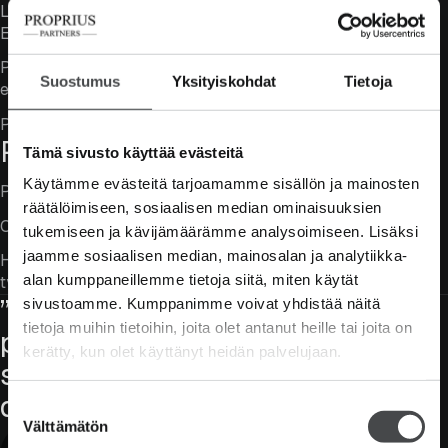
Latina-suomi-sanakirja, Proprius:
Erityinen, luonteenomainen, oma.
Pro (eng.) = ammattilainen, ekspertti, osaaja, hyvä puoli,
Suostumus
Yksityiskohdat
Tietoja
etu.
Prius (lat.) = aikaisemmin, aiemmin.
Partners
Tämä sivusto käyttää evästeitä
Käytämme evästeitä tarjoamamme sisällön ja mainosten
Partner on meille kumppani, yhtiökumppani, osakas.
räätälöimiseen, sosiaalisen median ominaisuuksien
Olemme osakesijoittamisen kumppani asiakkaillemme.
tukemiseen ja kävijämäärämme analysoimiseen. Lisäksi
jaamme sosiaalisen median, mainosalan ja analytiikka-
Haluamme, että mahdollisimman moni
alan kumppaneillemme tietoja siitä, miten käytät
työntekijöistämme on omistajana yhtiössämme.
”In the world of business, the
sivustoamme. Kumppanimme voivat yhdistää näitä
tietoja muihin tietoihin, joita olet antanut heille tai joita on
people who are most
kerätty, kun olet käyttänyt heidän palvelujaan.
successful are those who are
doing what they love.”
Suostumuksen
Välttämätön
valinta