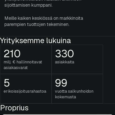
Asiakasportaali
sijoittamisen kumppani.
Meille kaiken keskiössä on markkinoita
Suomi
English
parempien tuottojen tekeminen.
Yrityksemme lukuina
210
330
milj. € hallinnoitavat
asiakkaita
asiakasvarat
5
99
erikoissijoitusrahastoa
vuotta salkunhoidon
kokemusta
Proprius