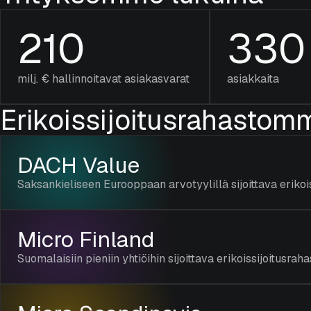
210
330
milj. € hallinnoitavat asiakasvarat
asiakkaita
Erikoissijoitus­rahastom
DACH Value
Saksankieliseen Eurooppaan arvotyylillä sijoittava erikoi
Micro Finland
Suomalaisiin pieniin yhtiöihin sijoittava erikoissijoitusrah