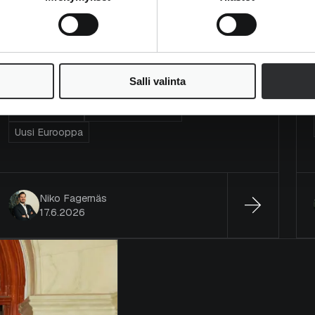
Markkinakirje XIII – Biljoonien
dollarien fantasia
Salli valinta
Markkinakirje
Arvo Suomi
DACH Value
Micro Finland
Micro Scandinavia
Uusi Eurooppa
Niko Fagernäs
17.6.2026