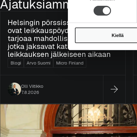
Ajatuksiamme
Helsingin pörssissä useat yhtiöt
ovat leikkauspöydällä – tämä
Kiellä
tarjoaa mahdollisuuksia niille,
jotka jaksavat katsoa
leikkauksen jälkeiseen aikaan
Blogi
Arvo Suomi
Micro Finland
Olli Viitikko
7.8.2026