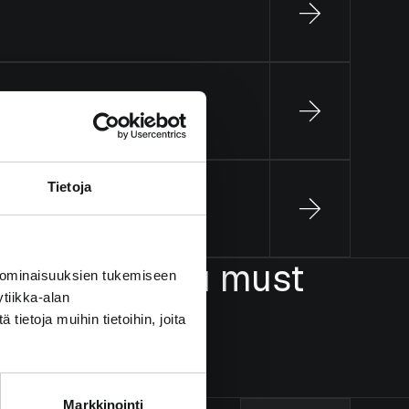
Tietoja
he crowd, you must
 ominaisuuksien tukemiseen
tiikka-alan
ietoja muihin tietoihin, joita
Markkinointi