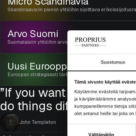
Micro Scandinavia
Skandinaavisiin pieniin yhtiöihin sijoittava erikoissijoitus
Arvo Suomi
Suomalaisiin yhtiöihin arvotyylillä sijoittava erikoissijoit
Suostumus
Uusi Eurooppa
Euroopan strategisesti tärkeisiin yhtiöihin sijoittava eriko
Tämä sivusto käyttää eväste
”If you want to have a b
Käytämme evästeitä tarjoama
ja kävijämäärämme analysoim
do things differently fro
kumppaneillemme tietoja siitä
olet antanut heille tai joita o
John Templeton
Suostumuksen
Välttämätön
valinta