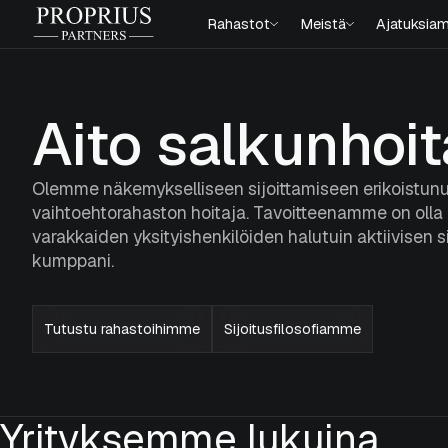
Siirry
Proprius
Rahastot
Meistä
Ajatuksia
sisältöön
Partners
Aito salkunhoit
Olemme näkemykselliseen sijoittamiseen erikoistun
vaihtoehtorahaston hoitaja. Tavoitteenamme on olla i
varakkaiden yksityishenkilöiden halutuin aktiivisen s
kumppani.
Tutustu rahastoihimme
Sijoitusfilosofiamme
Yrityksemme lukuina