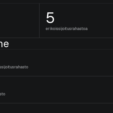
5
erikoissijoitusrahastoa
me
ssijoitusrahasto
asto