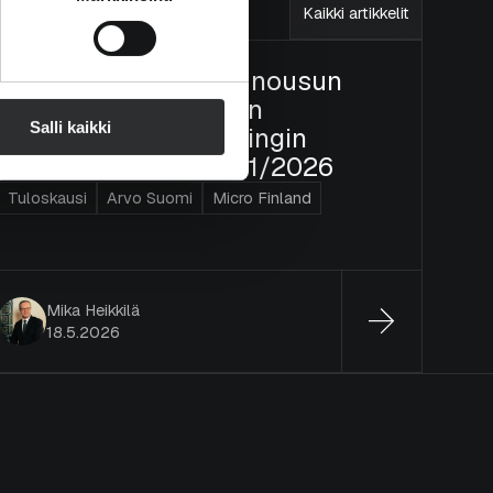
Kaikki artikkelit
Viime vuoden kovan nousun
odotuksia lunastettiin
Salli kaikki
kunniallisesti – Helsingin
pörssin tuloskausi Q1/2026
Tuloskausi
Arvo Suomi
Micro Finland
Mika Heikkilä
18.5.2026