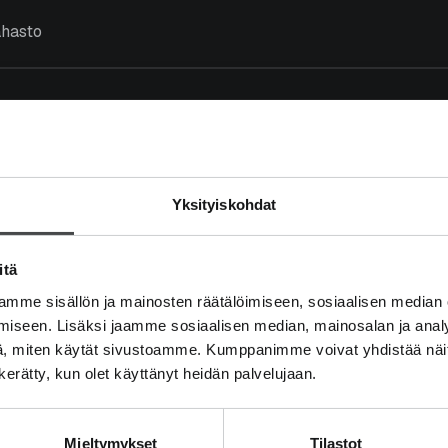
rahasto
usrahasto
Yksityiskohdat
issijoitusrahasto
itä
etter performance than t
mme sisällön ja mainosten räätälöimiseen, sosiaalisen median
iseen. Lisäksi jaamme sosiaalisen median, mainosalan ja analy
m the crowd.”
, miten käytät sivustoamme. Kumppanimme voivat yhdistää näitä t
n kerätty, kun olet käyttänyt heidän palvelujaan.
Mieltymykset
Tilastot