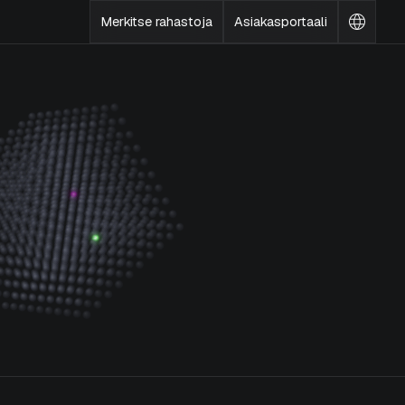
Merkitse rahastoja
Asiakasportaali
Vaihda
kieltä