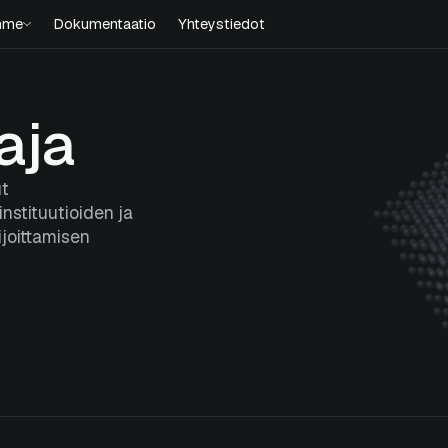
mme
Dokumentaatio
Yhteystiedot
aja
ut
nstituutioiden ja
ijoittamisen