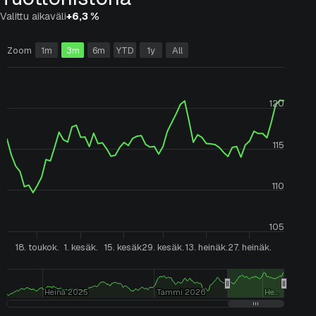
Asiakasportaali
Valittu aikaväli
+6,3 %
Zoom
1m
3m
6m
YTD
1y
All
Suomi
English
120
115
110
105
18. toukok.
1. kesäk.
15. kesäk.
29. kesäk.
13. heinäk.
27. heinäk.
Heinä 2025
Heinä 2025
Tammi 2026
Tammi 2026
He…
He…