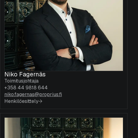
Niko Fagernäs
Toimitusjohtaja
+358 44 9818 644
niko.fagernas@proprius.fi
Henkilöesittely