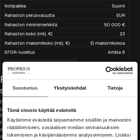
Kotipaikka
Suomi
Rahaston perusvaluutta
EUR
Rahaston minimimerkintä
50 000 €
Rahaston koko (milj. €)
23
Rahaston maksimikoko (milj. €)
Ei maksimikokoa
SFDR-luokitus
Artikla 6
Merkitse rahastoa
Ota yhteyttä
Rahaston ominaisuudet
Suostumus
Yksityiskohdat
Tietoja
Sijoittaminen laatu- ja kasvuyhtiöihin
Rahaston laatu välittyy kovina oman pääoman tuottoina
ja erityisesti matalana tuloskasvuvolatiliteettina.
Tämä sivusto käyttää evästeitä
Rahaston yhtiöiden liikevaihto ja tuloskasvut ovat
Käytämme evästeitä tarjoamamme sisällön ja mainosten
tyypillisesti kaksi kertaa korkeammat kuin laajalla
räätälöimiseen, sosiaalisen median ominaisuuksien
markkinalla. Vahvan laadun ja kasvun myötä rahastossa
tukemiseen ja kävijämäärämme analysoimiseen. Lisäksi
ollaan valmiita maksamaan korkeampia