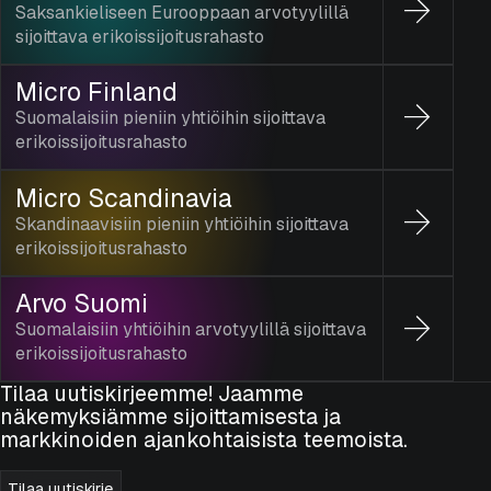
Saksankieliseen Eurooppaan arvotyylillä
sijoittava erikoissijoitusrahasto
Micro Finland
Suomalaisiin pieniin yhtiöihin sijoittava
erikoissijoitusrahasto
Micro Scandinavia
Skandinaavisiin pieniin yhtiöihin sijoittava
erikoissijoitusrahasto
Arvo Suomi
Suomalaisiin yhtiöihin arvotyylillä sijoittava
erikoissijoitusrahasto
Tilaa uutiskirjeemme! Jaamme
näkemyksiämme sijoittamisesta ja
markkinoiden ajankohtaisista teemoista.
Tilaa uutiskirje