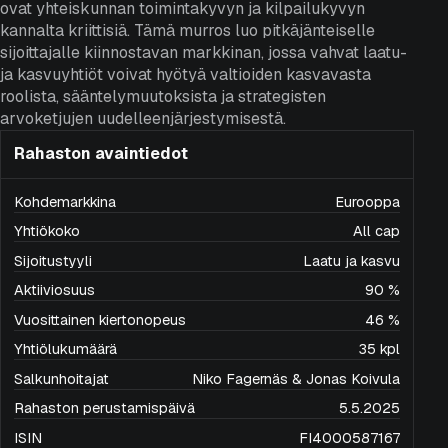
ovat yhteiskunnan toimintakyvyn ja kilpailukyvyn
kannalta kriittisiä. Tämä murros luo pitkäjänteiselle
sijoittajalle kiinnostavan markkinan, jossa vahvat laatu-
ja kasvuyhtiöt voivat hyötyä valtioiden kasvavasta
roolista, sääntelymuutoksista ja strategisten
arvoketjujen uudelleenjärjestymisestä.
Rahaston avaintiedot
Kohdemarkkina
Eurooppa
Yhtiökoko
All cap
Sijoitustyyli
Laatu ja kasvu
Aktiiviosuus
90 %
Vuosittainen kiertonopeus
46 %
Yhtiölukumäärä
35 kpl
Salkunhoitajat
Niko Fagernäs & Jonas Koivula
Rahaston perustamispäivä
5.5.2025
ISIN
FI4000587167