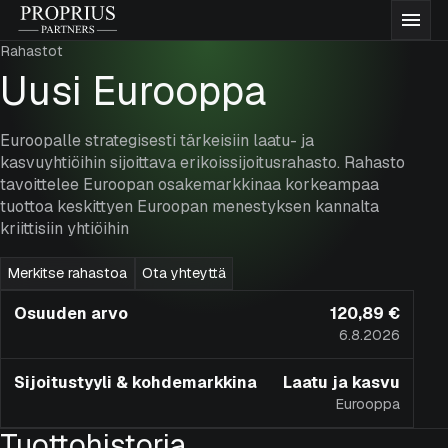
Siirry
Proprius
Vali
sisältöön
Partners
Rahastot
Rahastot
Uusi Eurooppa
Meistä
Euroopalle strategisesti tärkeisiin laatu- ja
kasvuyhtiöihin sijoittava erikoissijoitusrahasto. Rahasto
tavoittelee Euroopan osakemarkkinaa korkeampaa
Ajatuksiamme
tuottoa keskittyen Euroopan menestyksen kannalta
kriittisiin yhtiöihin
Dokumentaatio
Merkitse rahastoa
Ota yhteyttä
Osuuden arvo
120,89 €
Yhteystiedot
6.8.2026
Sijoitustyyli & kohdemarkkina
Laatu ja kasvu
Merkitse rahastoja
Eurooppa
Tuottohistoria