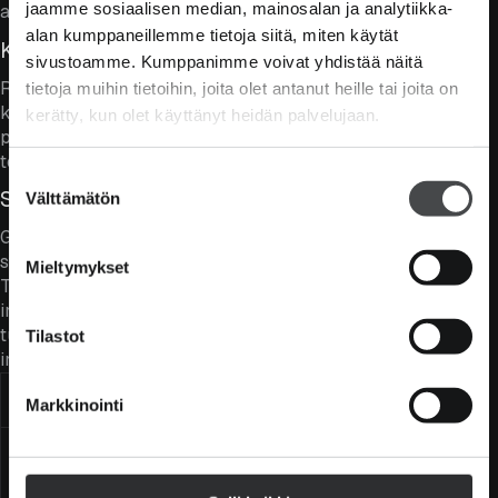
jaamme sosiaalisen median, mainosalan ja analytiikka-
arvostuskertoimia.
alan kumppaneillemme tietoja siitä, miten käytät
Kriittiset toimialat
sivustoamme. Kumppanimme voivat yhdistää näitä
Rahastoa voisi kuvata insinöörirahastoksi sen
tietoja muihin tietoihin, joita olet antanut heille tai joita on
keskittyessä ilmailuun, puolijohteisiin,
kerätty, kun olet käyttänyt heidän palvelujaan.
puolustusteollisuuteen, infrastruktuuriin,
terveydenhuoltoon ja ohjelmistoyhtiöihin.
Suostumuksen
Strateginen kapitalismi
Välttämätön
valinta
Globaali talousjärjestelmä liikkuu länsimaissa kohti
strategista taloutta, jonka pääajurina toimii turvallisuus.
Mieltymykset
Tämä vaatii Euroopalta merkittävää mukautumista ja
investointeja. Strategisesti tärkeiden toimialojen
turvaaminen ja kehittäminen nousee kansalliseksi
Tilastot
intressiksi. Eurooppa tarvitsee vahvoja yhtiöitä.
Kulut ja merkintätiedot
Markkinointi
Hallintopalkkio
1,20 % p.a.
Tuottosidonnainen
20 % vertailutuoton ylittävältä