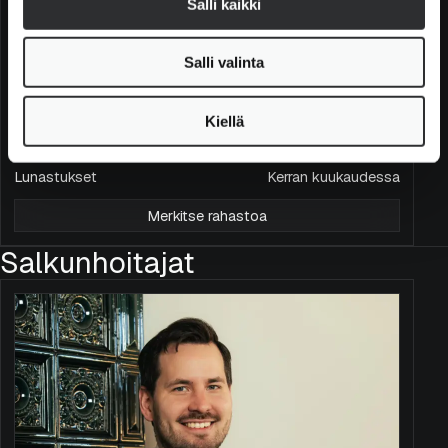
Salli kaikki
palkkio
osalta
Merkintäpalkkio
0 % (5 % soft close -tilanteessa)
Salli valinta
Lunastuspalkkio
0,0 %: yli 3 vuotta, 1,0 %: 1-3
sijoitusajan mukaisesti
vuotta, 2,0 %: alle vuosi
Vertailutuotto
STOXX Europe 600 Net Return EUR
Kiellä
Merkinnät
Kaksi kertaa kuukaudessa
Lunastukset
Kerran kuukaudessa
Merkitse rahastoa
Salkunhoitajat