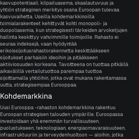
kasvupotentiaali, kilpailuasema, skaalautuvuus ja
yhtiön strateginen merkitys osana Euroopan tulevaa
kasvuvaihetta. Useilla kohdemarkkinoilla
toimialarakenteet kehittyvät kohti monopoli- ja
duopoliasemia, kun strategisesti tärkeiden arvoketjujen
hallinta keskittyy vahvimmille toimijoille. Rahasto ei
seuraa indeksejä, vaan hyödyntää
erikoissijoitusrahastorakennetta keskittääkseen
sijoitukset parhaisiin ideoihin ja pitääkseen
aktiiviosuuden korkeana. Tavoitteena on tuottaa pitkällä
aikavälillä vertailutuottoa parempaa tuottoa
sijoittamalla yhtiöihin, jotka ovat mukana rakentamassa
uutta, strategisempaa Eurooppaa.
Kohdemarkkina
Uusi Eurooppa -rahaston kohdemarkkina rakentuu
Euroopan strategisen talouden ympärille. Euroopassa
investoidaan yhä enemmän turvallisuuteen,
puolustukseen, teknologiaan, energiaomavaraisuuteen,
infrastruktuuriin ja terveydenhuoltoon — aloihin, jotka