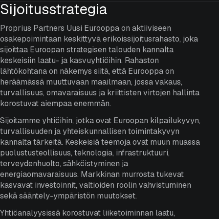
Sijoitusstrategia
Proprius Partners Uusi Eurooppa on aktiiviseen
osakepoimintaan keskittyvä erikoissijoitusrahasto, joka
sijoittaa Euroopan strategisen talouden kannalta
keskeisiin laatu- ja kasvuyhtiöihin. Rahaston
lähtökohtana on näkemys siitä, että Eurooppa on
heräämässä muuttuvaan maailmaan, jossa vakaus,
turvallisuus, omavaraisuus ja kriittisten virtojen hallinta
korostuvat aiempaa enemmän.
Sijoitamme yhtiöihin, jotka ovat Euroopan kilpailukyvyn,
turvallisuuden ja yhteiskunnallisen toimintakyvyn
kannalta tärkeitä. Keskeisiä teemoja ovat muun muassa
puolustusteollisuus, teknologia, infrastruktuuri,
terveydenhuolto, sähköistyminen ja
energiaomavaraisuus. Markkinan murrosta tukevat
kasvavat investoinnit, valtioiden roolin vahvistuminen
sekä sääntely-ympäristön muutokset.
Yhtiöanalyysissä korostuvat liiketoiminnan laatu,