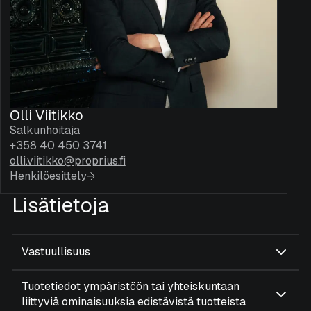
Olli Viitikko
Salkunhoitaja
+358 40 450 3741
olli.viitikko@proprius.fi
Henkilöesittely
Lisätietoja
Vastuullisuus
Tuotetiedot ympäristöön tai yhteiskuntaan
liittyviä ominaisuuksia edistävistä tuotteista