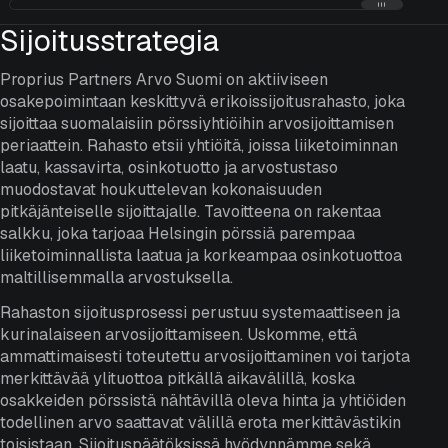
Sijoitusstrategia
Proprius Partners Arvo Suomi on aktiiviseen
osakepoimintaan keskittyvä erikoissijoitusrahasto, joka
sijoittaa suomalaisiin pörssiyhtiöihin arvosijoittamisen
periaattein. Rahasto etsii yhtiöitä, joissa liiketoiminnan
laatu, kassavirta, osinkotuotto ja arvostustaso
muodostavat houkuttelevan kokonaisuuden
pitkäjänteiselle sijoittajalle. Tavoitteena on rakentaa
salkku, joka tarjoaa Helsingin pörssiä parempaa
liiketoiminnallista laatua ja korkeampaa osinkotuottoa
maltillisemmalla arvostuksella.
Rahaston sijoitusprosessi perustuu systemaattiseen ja
kurinalaiseen arvosijoittamiseen. Uskomme, että
ammattimaisesti toteutettu arvosijoittaminen voi tarjota
merkittävää ylituottoa pitkällä aikavälillä, koska
osakkeiden pörssistä nähtävillä oleva hinta ja yhtiöiden
todellinen arvo saattavat välillä erota merkittävästikin
toisistaan. Sijoituspäätöksissä hyödynnämme sekä