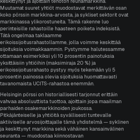
keskittynyt ja ajoittain tehoton reunamarkkina.
Muutamat suuret yhtiöt muodostavat merkittävän osan
koko pörssin markkina-arvosta, ja sykliset sektorit ovat
markkinassa ylikorostuneita. Tämä rakenne luo
perinteisille rahastoille haasteen poiketa indeksistä.
Tätä ongelmaa taklaamme
erikoissijoitusrahastollamme, jolla voimme keskittää
sijoituksia voimakkaammin. Pystymme halutessamme
ottamaan esimerkiksi yli 10 prosentin painotuksia
yksittäisiin yhtiöihin (maksimiraja 20 %) ja
erikoissijoitusrahasto pystyy myös tekemään yli 5
prosentin painossa olevia sijoituksia huomattavasti
tavanomaista UCITS-rahastoa enemmän.
Helsingin pörssi on historiallisesti tarjonnut erittäin
vahvaa absoluuttista tuottoa, ajoittain jopa maailman
parhaiden osakemarkkinoiden joukossa.
Pitkäjänteiselle ja yhtiöitä syvällisesti tuntevalle
aktiiviselle arvosijoittajalle tämä yhdistelmä — syklinen
ja keskittynyt markkina sekä vähäinen kansainvälinen
seuranta — muodostaa kiinnostavan