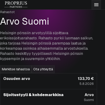
Siirry
Proprius
Vali
sisältöön
Partners
Rahastot
Rahastot
Arvo Suomi
Meistä
Helsingin pörssiin arvotyylillä sijoittava
erikoissijoitusrahasto. Rahasto pyrkii luomaan salkun,
joka tarjoaa Helsingin pörssiä parempaa laatua ja
Ajatuksiamme
korkeampaa osinkoa alhaisemmalla arvostuksella.
Rahasto keskittyy tyypillisesti Helsingin pörssin
kypsempiin ja suurempiin yhtiöihin.
Dokumentaatio
Merkitse rahastoa
Ota yhteyttä
Yhteystiedot
Osuuden arvo
133,70 €
5.8.2026
Merkitse rahastoja
Sijoitustyyli & kohdemarkkina
Arvo
Suomi