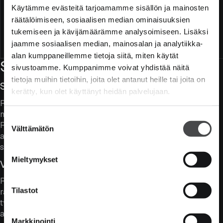
Käytämme evästeitä tarjoamamme sisällön ja mainosten
Rahaston maksimikoko (milj. €)
250
räätälöimiseen, sosiaalisen median ominaisuuksien
SFDR-luokitus
Artikla 8
tukemiseen ja kävijämäärämme analysoimiseen. Lisäksi
Merkitse rahastoa
Ota yhteyttä
jaamme sosiaalisen median, mainosalan ja analytiikka-
alan kumppaneillemme tietoja siitä, miten käytät
Salkun ominaisuudet
sivustoamme. Kumppanimme voivat yhdistää näitä
tietoja muihin tietoihin, joita olet antanut heille tai joita on
Sijoittaminen arvoyhtiöihin
kerätty, kun olet käyttänyt heidän palvelujaan.
Rahastossa yhdistyvät hyvä liiketoimintalaatu,
maltillinen arvostustaso ja korkeahko osinkotuotto.
Suostumuksen
Rahasto pyrkii olemaan Helsingin pörssin yleistä
Välttämätön
valinta
arvostustasoa edullisemmin hinnoiteltu ja
saavuttamaan korkeamman osinkotuoton.
Mieltymykset
Vahva näkemyksenotto
Rahastossa olevien yhtiöiden lukumäärä pidetään
Tilastot
rajallisena ja kymmenen suurinta sijoitusta vastaakin
tyypillisesti tuntuvaa osaa koko salkusta luoden aidosti
aktiivisen Suomi-rahaston, jolla voidaan poiketa
Markkinointi