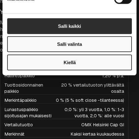
merkittävästi indeksistä.
Yhtiöiden laatu
Maltillisesta arvostuksesta huolimatta rahastossa
Salli kaikki
huolehditaan siitä, että yhtiöiden laatu ja kassavirta ovat
markkinaa parempia. Tätä voidaan tarkastella
esimerkiksi oman pääoman tuotolla sekä
Salli valinta
osinkotuotolla.
Kulut ja merkintätiedot
Kiellä
Hallintopalkkio
1,20 % p.a.
Tuottosidonnainen
20 % vertailutuoton ylittävältä
palkkio
osalta
Merkintäpalkkio
0 % (5 % soft close -tilanteessa)
Lunastuspalkkio
0,0 %: yli 3 vuotta, 1,0 %: 1-3
sijoitusajan mukaisesti
vuotta, 2,0 %: alle vuosi
Vertailutuotto
OMX Helsinki Cap GI
Merkinnät
Kaksi kertaa kuukaudessa