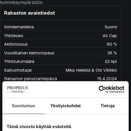
toimintaympäristön.
Rahaston avaintiedot
Kohdemarkkina
Suomi
Yhtiökoko
All Cap
Aktiiviosuus
90 %
Vuosittainen kiertonopeus
36 %
Yhtiölukumäärä
22 kpl
Salkunhoitajat
Mika Heikkilä & Olli Viitikko
Rahaston perustamispäivä
15.4.2024
Osuussarja ja ISIN
Kasvu, FI4000570346
Tuotto, FI4000570353
Kotipaikka
Suomi
Suostumus
Yksityiskohdat
Tietoja
Rahaston perusvaluutta
EUR
Rahaston minimimerkintä
50 000 €
Tämä sivusto käyttää evästeitä
Rahaston koko (milj. €)
46