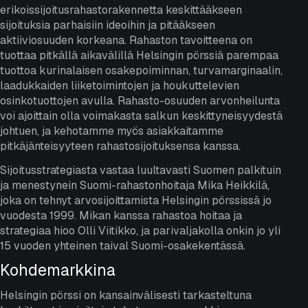
erikoissijoitusrahastorakennetta keskittääkseen
sijoituksia parhaisiin ideoihin ja pitääkseen
aktiiviosuuden korkeana. Rahaston tavoitteena on
tuottaa pitkällä aikavälillä Helsingin pörssiä parempaa
tuottoa kurinalaisen osakepoiminnan, turvamarginaalin,
laadukkaiden liiketoimintojen ja houkuttelevien
osinkotuottojen avulla. Rahasto-osuuden arvonheilunta
voi ajoittain olla voimakasta salkun keskittyneisyydestä
johtuen, ja kehotamme myös asiakkaitamme
pitkäjänteisyyteen rahastosijoituksensa kanssa.
Sijoitusstrategiasta vastaa luultavasti Suomen palkituin
ja menestynein Suomi-rahastonhoitaja Mika Heikkilä,
joka on tehnyt arvosijoittamista Helsingin pörssissä jo
vuodesta 1999. Mikan kanssa rahastoa hoitaa ja
strategiaa hioo Olli Viitikko, ja parivaljakolla onkin jo yli
15 vuoden yhteinen taival Suomi-osakekentässä.
Kohdemarkkina
Helsingin pörssi on kansainvälisesti tarkasteltuna