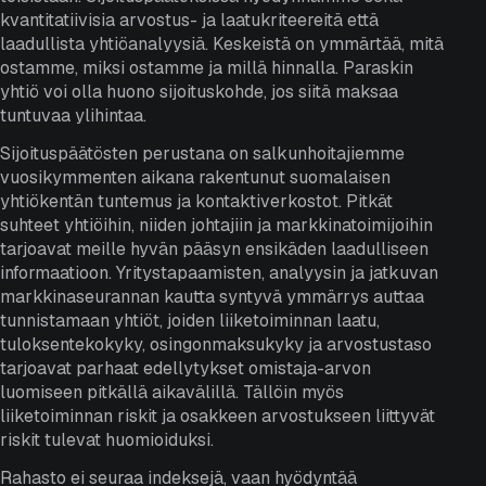
kvantitatiivisia arvostus- ja laatukriteereitä että
laadullista yhtiöanalyysiä. Keskeistä on ymmärtää, mitä
ostamme, miksi ostamme ja millä hinnalla. Paraskin
yhtiö voi olla huono sijoituskohde, jos siitä maksaa
tuntuvaa ylihintaa.
Sijoituspäätösten perustana on salkunhoitajiemme
vuosikymmenten aikana rakentunut suomalaisen
yhtiökentän tuntemus ja kontaktiverkostot. Pitkät
suhteet yhtiöihin, niiden johtajiin ja markkinatoimijoihin
tarjoavat meille hyvän pääsyn ensikäden laadulliseen
informaatioon. Yritystapaamisten, analyysin ja jatkuvan
markkinaseurannan kautta syntyvä ymmärrys auttaa
tunnistamaan yhtiöt, joiden liiketoiminnan laatu,
tuloksentekokyky, osingonmaksukyky ja arvostustaso
tarjoavat parhaat edellytykset omistaja-arvon
luomiseen pitkällä aikavälillä. Tällöin myös
liiketoiminnan riskit ja osakkeen arvostukseen liittyvät
riskit tulevat huomioiduksi.
Rahasto ei seuraa indeksejä, vaan hyödyntää