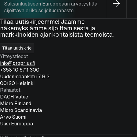
Saksankieliseen Eurooppaan arvotyylillä
sijoittava erikoissijoitusrahasto
Tilaa uutiskirjeemme! Jaamme
näkemyksiämme sijoittamisesta ja
markkinoiden ajankohtaisista teemoista.
Tilaa uutiskirje
Yhteystiedot
info@proprius.fi
+358 10 5711 300
Uudenmaankatu 7 B 3
00120 Helsinki
Rahastot
DACH Value
Micro Finland
Micro Scandinavia
Arvo Suomi
Uusi Eurooppa