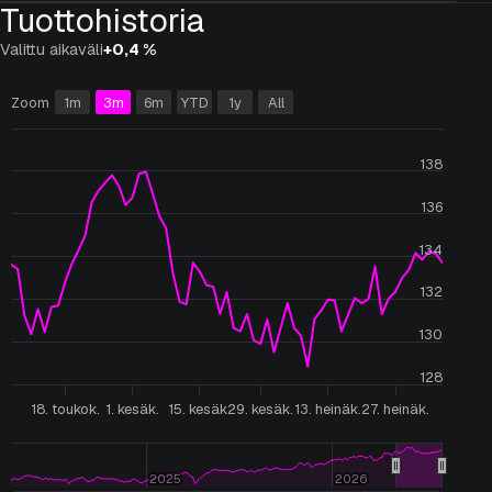
Tuottohistoria
Asiakasportaali
Valittu aikaväli
+0,4 %
Suomi
English
Zoom
1m
3m
6m
YTD
1y
All
138
136
134
132
130
128
18. toukok.
1. kesäk.
15. kesäk.
29. kesäk.
13. heinäk.
27. heinäk.
2025
2025
2026
2026