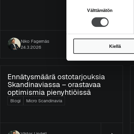
Suostumuksen
Välttämätön
valinta
Niko Fagernäs
Kiellä
24.3.2026
Ennätysmäärä ostotarjouksia
Skandinaviassa – orastavaa
optimismia pienyhtiöissä
Blogi
Micro Scandinavia
Viktor Lindell