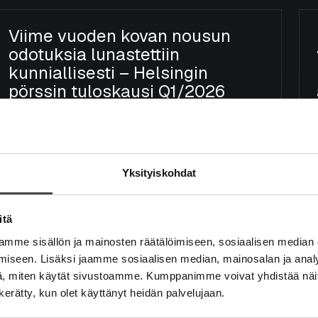
Viime vuoden kovan nousun
odotuksia lunastettiin
kunniallisesti – Helsingin
pörssin tuloskausi Q1/2026
Tuloskausi
Arvo Suomi
Micro Finland
Yksityiskohdat
Mika Heikkilä
18.5.2026
itä
mme sisällön ja mainosten räätälöimiseen, sosiaalisen median
iseen. Lisäksi jaamme sosiaalisen median, mainosalan ja analy
Buy the dip – Suomen
, miten käytät sivustoamme. Kumppanimme voivat yhdistää näitä t
tuloskatsaus Q4/2025
n kerätty, kun olet käyttänyt heidän palvelujaan.
Tuloskausi
Arvo Suomi
Micro Finland