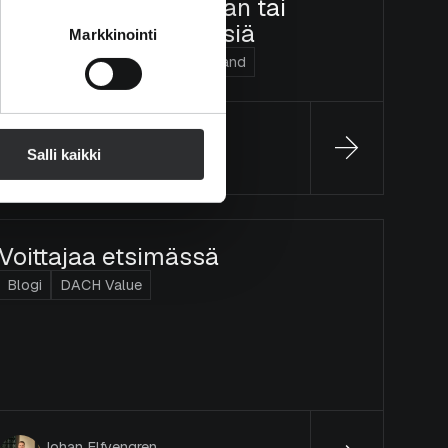
tuloskasvua vaaditaan tai
edessä on pettymyksiä
Markkinointi
Blogi
Arvo Suomi
Micro Finland
Olli Viitikko
Salli kaikki
15.1.2026
Voittajaa etsimässä
Blogi
DACH Value
Johan Elfvengren