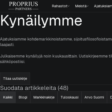
Siirry
Proprius
Rahastot
Meistä
Ajatuksia
sisältöön
Partners
Kynäilymme
Ajatuksiamme kohdemarkkinoistamme, sijoitusfilosofioistamme
laajasti.
Julkaisemme kynäilyjä noin kuukausittain. Uutiskirjeemme t
sähköpostiisi.
Tilaa uutiskirje
Suodata artikkeleita (48)
Kaikki
Blogi
Markkinakirje
Tuloskausi
Arvo Suomi