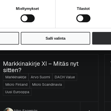
Mieltymykset
Tilastot
Mika Heikkilä
Salli valinta
23.2.2026
Markkinakirje XI – Mitäs nyt
sitten?
Markkinakirje
Arvo Suomi
DACH Value
Micro Finland
Micro Scandinavia
Uusi Eurooppa
Niko Fagernäs