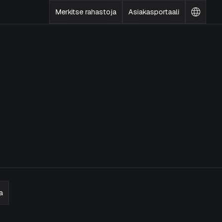
Merkitse rahastoja
Asiakasportaali
Vaihda
kieltä
a