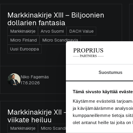
Markkinakirje XIII – Biljoonien
dollarien fantasia
Markkinakirje
Arvo Suomi
DACH Value
Micro Finland
Micro Scandinavia
Uusi Eurooppa
Suostumus
Niko Fagernäs
17.6.2026
Tämä sivusto käyttää eväste
Käytämme evästeitä tarjoama
ja kävijämäärämme analysoim
Markkinakirje XII – Tekoälyn
kumppaneillemme tietoja siitä
viikate heiluu
olet antanut heille tai joita o
Markkinakirje
Micro Scandinavia
Uusi Eurooppa