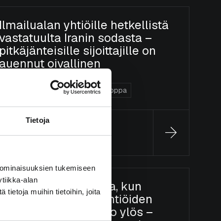
Ilmailualan yhtiöille hetkellistä
vastatuulta Iranin sodasta –
pitkäjänteisille sijoittajille on
auennut oivallinen
mahdollisuus
Blogi
DACH Value
Uusi Eurooppa
Tietoja
Jonas Koivula
12.5.2026
 ominaisuuksien tukemiseen
tiikka-alan
Valikoivuus on valttia, kun
ietoja muihin tietoihin, joita
suomalaisten suuryhtiöiden
osakkeet ampuivat jo ylös –