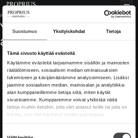
Siirry
Proprius
Vali
sisältöön
Partners
Päivitä asiakastiedot
Rahastot
Yhteisön
Suostumus
Yksityiskohdat
Tietoja
asiakastietolomake
Meistä
*tähdellä merkityt kentät ovat pakollisia.
Tämä sivusto käyttää evästeitä
Ajatuksiamme
Käytämme evästeitä tarjoamamme sisällön ja mainosten
Perustiedot
Tuntemistiedot
Verovelvollis
räätälöimiseen, sosiaalisen median ominaisuuksien
tukemiseen ja kävijämäärämme analysoimiseen. Lisäksi
Yhteisön täydellinen nimi
*
Dokumentaatio
jaamme sosiaalisen median, mainosalan ja analytiikka-
alan kumppaneillemme tietoja siitä, miten käytät
sivustoamme. Kumppanimme voivat yhdistää näitä
Y-tunnus
*
Yhteystiedot
tietoja muihin tietoihin, joita olet antanut heille tai joita on
kerätty, kun olet käyttänyt heidän palvelujaan.
Merkitse rahastoja
Postiosoite
*
Suostumuksen
Välttämätön