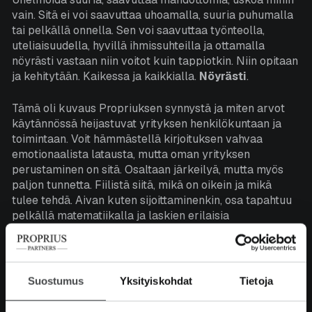
vain. Sitä ei voi saavuttaa uhoamalla, suuria puhumalla
tai pelkällä onnella. Sen voi saavuttaa työnteolla,
uteliaisuudella, hyvillä ihmissuhteilla ja ottamalla
nöyrästi vastaan niin voitot kuin tappiotkin. Niin opitaan
ja kehitytään. Kaikessa ja kaikkialla.
Nöyrästi
.
Tämä oli kuvaus Propriuksen synnystä ja miten arvot
käytännössä heijastuvat yrityksen henkilökuntaan ja
toimintaan. Voit hämmästellä kirjoituksen vahvaa
emotionaalista latausta, mutta oman yrityksen
perustaminen on sitä. Osaltaan järkeilyä, mutta myös
paljon tunnetta. Fiilistä siitä, mikä on oikein ja mikä
tulee tehdä. Aivan kuten sijoittaminenkin, osa tapahtuu
pelkällä matematiikalla ja laskien erilaisia
tunnuslukuja. Mutta osa sijoittamisesta on puhtaasti
tunteiden hallintaa ja psykologiaa. Miten minä
käyttäydyn sijoittajana ja miten muut toimivat
markkinoilla. Miten eri tuotteet ja palvelut löytävät
Suostumus
Yksityiskohdat
Tietoja
asiakkaat, koska siitähän viime kädessä
sijoittamisessakin on kyse, löydät yrityksiä, joiden