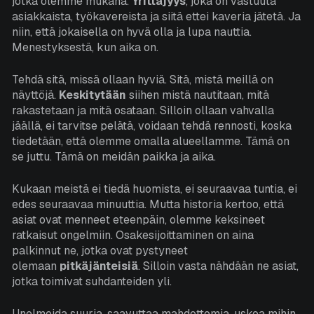
jotka olemme mukana.
Yrittäjyys
, joka on vastuuta
asiakkaista, työkavereista ja siitä ettei kaveria jätetä. Ja
niin, että jokaisella on hyvä olla ja lupa nauttia.
Menestyksestä, kun aika on.
Tehdä sitä, missä ollaan hyviä. Sitä, mistä meillä on
näyttöjä.
Keskitytään
siihen mistä nautitaan, mitä
rakastetaan ja mitä osataan. Silloin ollaan vahvalla
jäällä, ei tarvitse pelätä, voidaan tehdä rennosti, koska
tiedetään, että olemme omalla alueellamme. Tämä on
se juttu. Tämä on meidän paikka ja aika.
Kukaan meistä ei tiedä huomista, ei seuraavaa tuntia, ei
edes seuraavaa minuuttia. Mutta historia kertoo, että
asiat ovat menneet eteenpäin, olemme keksineet
ratkaisut ongelmiin. Osakesijoittaminen on aina
palkinnut ne, jotka ovat pystyneet
olemaan
pitkäjänteisiä
. Silloin vasta nähdään ne asiat,
jotka toimivat suhdanteiden yli.
Unelmoida suuria, saavuttaa mahdottomia, uskoa mihin