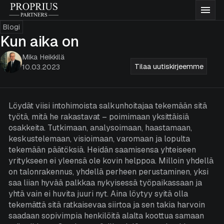
Siirry
Proprius
Vali
sisältöön
Partners
Blogi
Rahastot
Kun aika on
Mika Heikkilä
Tilaa uutiskirjeemme
10.03.2023
Meistä
Ajatuksiamme
Löydät viisi intohimoista salkunhoitajaa tekemään sitä
työtä, mitä he rakastavat – poimimaan yksittäisiä
osakkeita. Tutkimaan, analysoimaan, haastamaan,
Dokumentaatio
keskustelemaan, visioimaan, varomaan ja lopulta
tekemään päätöksiä. Heidän saamisensa yhteiseen
yritykseen ei yleensä ole kovin helppoa. Milloin yhdellä
Yhteystiedot
on talonrakennus, yhdellä perheen perustaminen, yksi
saa liian hyvää palkkaa nykyisessä työpaikassaan ja
yhtä vain ei huvita juuri nyt. Aina löytyy syitä olla
Merkitse rahastoja
tekemättä sitä ratkaisevaa siirtoa ja sen takia harvoin
saadaan sopivimpia henkilöitä alalta koottua samaan