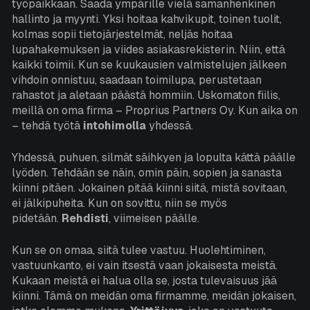
työpaikkaan. Saada ympärille vielä samanhenkinen
Asiakasportaali
hallinto ja myynti. Yksi hoitaa kahvikupit, toinen tuolit,
kolmas sopii tietojärjestelmät, neljäs hoitaa
lupahakemuksen ja viides asiakasrekisterin. Niin, että
Suomi
English
kaikki toimii. Kun se kuukausien valmistelujen jälkeen
vihdoin onnistuu, saadaan toimilupa, perustetaan
rahastot ja aletaan päästä hommiin. Uskomaton fiilis,
meillä on oma firma – Proprius Partners Oy. Kun aika on
– tehdä työtä
intohimolla
yhdessä.
Yhdessä, puhuen, silmät säihkyen ja lopulta kättä päälle
lyöden. Tehdään se näin, omin päin, sopien ja sanasta
kiinni pitäen. Jokainen pitää kiinni siitä, mistä sovitaan,
ei jälkipuheita. Kun on sovittu, niin se myös
pidetään.
Rehdisti
, viimeisen päälle.
Kun se on omaa, siitä tulee vastuu. Huolehtiminen,
vastuunkanto, ei vain itsestä vaan jokaisesta meistä.
Kukaan meistä ei halua olla se, josta tulevaisuus jää
kiinni. Tämä on meidän oma firmamme, meidän jokaisen,