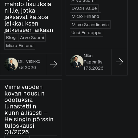
Arvo Suomi
mahdollisuuksia
DACH Value
niille, jotka
jaksavat katsoa
Micro Finland
leikkauksen
Micro Scandinavia
jälkeiseen aikaan
Uusi Eurooppa
Blogi
Arvo Suomi
Micro Finland
Niko
Olli Viitikko
Fagernäs
7.8.2026
17.6.2026
Viime vuoden
kovan nousun
odotuksia
lunastettiin
kunniallisesti –
Helsingin pörssin
tuloskausi
Q1/2026