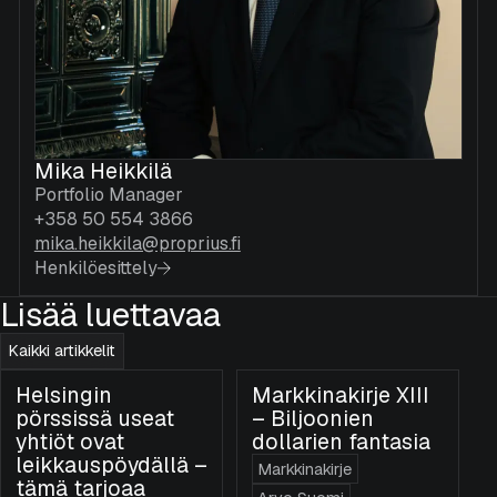
Mika Heikkilä
Portfolio Manager
+358 50 554 3866
mika.heikkila@proprius.fi
Henkilöesittely
Lisää luettavaa
Kaikki artikkelit
Helsingin
Markkinakirje XIII
pörssissä useat
– Biljoonien
yhtiöt ovat
dollarien fantasia
leikkauspöydällä –
Markkinakirje
tämä tarjoaa