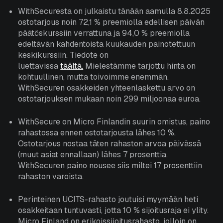
Asiakasportaali
WithSecuresta on julkaistu tänään aamulla 8.8.2025
ostotarjous noin 72,1 % preemiolla edellisen päivän
päätöskurssiin verrattuna ja 94,0 % preemiolla
Suomi
English
edeltävän kahdentoista kuukauden painotettuun
keskikurssiin. Tiedote on
luettavissa
täältä.
Mielestämme tarjottu hinta on
kohtuullinen, mutta toivoimme enemmän.
WithSecuren osakkeiden yhteenlaskettu arvo on
ostotarjouksen mukaan noin 299 miljoonaa euroa.
WithSecure on Micro Finlandin suurin omistus, paino
rahastossa ennen ostotarjousta lähes 10 %.
Ostotarjous nostaa täten rahaston arvoa päivässä
(muut asiat ennallaan) lähes 7 prosenttia.
WithSecuren paino nousee siis miltei 17 prosenttiin
rahaston varoista.
Perinteinen UCITS-rahasto joutuisi myymään heti
osakkeitaan tuntuvasti, jotta 10 % sijoitusraja ei ylity.
Micro Finland on erikoissijoitusrahasto, jolloin on