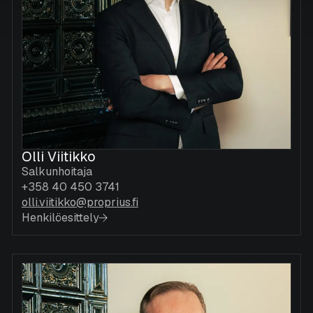
Olli Viitikko
Salkunhoitaja
+358 40 450 3741
olli.viitikko@proprius.fi
Henkilöesittely