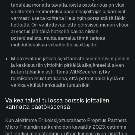
tapahtua monella tavalla, joista ostotarjous on yksi
vaihtoehto. Esimerkiksi pääomasijoittajat kiikaroivat
varmasti useita kohteita Helsingin pörssistä tälläkin
hetkellä. On valitettavaa, että pörssissä monen yhtiön
arvostus jää tällä hetkellä kauas niiden
potentiaalista, mutta samalla tämä tarjoaa
mahdollisuuksia viitseliäille sijoittajille.
Micro Finland jatkaa sijoittamista suomalaisiin pieniin
ja keskisuuriin yhtiöihin pitkällä aikajänteellä aivan
kuten tähänkin asti. Tämä WithSecuren jytky
toimikoon muistutuksena, että potentiaalia kyllä on,
vaikka välillä hankalalta tuntuisikin.
Vaikea taival tulossa pörssisijoittajien
kannalta päätökseensä
Kun aloitimme Erikoissijoitusrahasto Proprius Partners
Micro Finlandin salkunhoidon keväällä 2023, ostimme
heti aluksi mielestämme erittäin kiinnostavaa, hiljattain