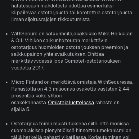
halutessaan mahdollista odottaa esimerkiksi
kilpailevaa ostotarjousta tai korotettua ostotarjousta
ilman sijoitusrajojen rikkoutumista.
WithSecure on salkunhoitajakaksikko Mika Heikkilän
& Olli Viitikon salkunhoitouran merkittävin
ostotarjous huomioiden ostotarjouksen preemion ja
salkkupainon yhteisvaikutuksen. Ohittaa
merkittävyydessä jopa Comptel-ostotarjouksen
vuodelta 2017.
Micro Finland on merkittävä omistaja WithSecuressa.
Rahastolla on 4,3 miljoonaa osaketta vastaten 2,44
prosenttia koko yhtiön
osakekannasta.
Omistajaluettelossa
rahasto on
sijalla 5.
Ostotarjous toimii muistutuksena siitä, että monissa
suomalaisissa pienyhtiöissä hinnoittelumekanismi on
tällä hetkellä pahasti vikatilassa. Korjautuminen voi