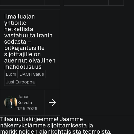
Ilmailualan
yhtiöille
hetkellistä
vastatuulta Iranin
sodasta –
pitkäjänteisille
sijoittajille on
auennut oivallinen
mahdollisuus
Blogi
DACH Value
Uusi Eurooppa
Jonas
Koivula
12.5.2026
Tilaa uutiskirjeemme! Jaamme
näkemyksiämme sijoittamisesta ja
markkinoiden ajankohtaisista teemoista.