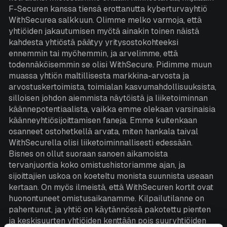
F-Securen kanssa tiensä erottanutta kyberturvayhtiö
WithSecurea salkkuun. Olimme melko varmoja, että
yhtiöiden jakautumisen myötä ainakin toinen näistä
kahdesta yhtiöstä päätyy yritysostokohteeksi
ennemmin tai myöhemmin, ja arvelimme, että
todennäköisemmin se olisi WithSecure. Pidimme muun
muassa yhtiön maltillisesta markkina-arvosta ja
arvostuskertoimista, toimialan kasvumahdollisuuksista,
silloisen johdon aiemmista näytöistä ja liiketoiminnan
käännepotentiaalista, vaikka emme olekaan varsinaisia
käänneyhtiösijoittamisen faneja. Emme kuitenkaan
osanneet ostohetkellä arvata, miten hankala taival
WithSecurella olisi liiketoiminnallisesti edessään.
Bisnes on ollut suoraan sanoen aikamoista
tervanjuontia koko omistushistoriamme ajan, ja
sijoittajien uskoa on koeteltu monista suunnista useaan
kertaan. On myös ilmeistä, että WithSecuren kortit ovat
huonontuneet omistusaikanamme. Kilpailutilanne on
pahentunut, ja yhtiö on käytännössä pakotettu pienten
ja keskisuurten yhtiöiden kenttään pois suuryhtiöiden