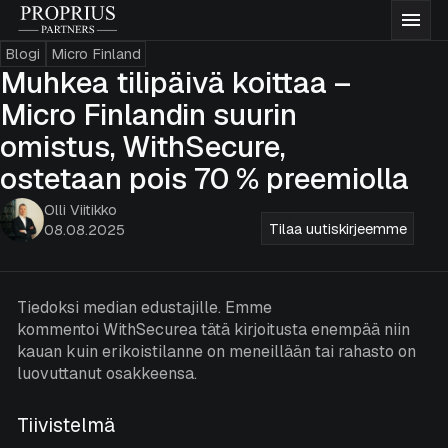
Siirry
Proprius
Vali
sisältöön
Partners
Blogi
Micro Finland
Rahastot
Muhkea tilipäivä koittaa –
Micro Finlandin suurin
Meistä
omistus, WithSecure,
ostetaan pois 70 % preemiolla
Ajatuksiamme
Olli Viitikko
Tilaa uutiskirjeemme
08.08.2025
Dokumentaatio
Tiedoksi median edustajille. Emme
kommentoi WithSecurea tätä kirjoitusta enempää niin
Yhteystiedot
kauan kuin erikoistilanne on meneillään tai rahasto on
luovuttanut osakkeensa.
Merkitse rahastoja
Tiivistelmä