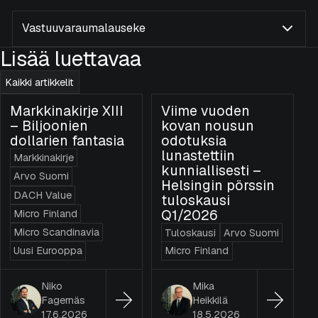
Vastuuvaraumalauseke
Lisää luettavaa
Kaikki artikkelit
Markkinakirje XIII
Viime vuoden
– Biljoonien
kovan nousun
dollarien fantasia
odotuksia
lunastettiin
Markkinakirje
kunniallisesti –
Arvo Suomi
Helsingin pörssin
DACH Value
tuloskausi
Q1/2026
Micro Finland
Micro Scandinavia
Tuloskausi
Arvo Suomi
Uusi Eurooppa
Micro Finland
Niko
Mika
Fagernäs
Heikkilä
17.6.2026
18.5.2026