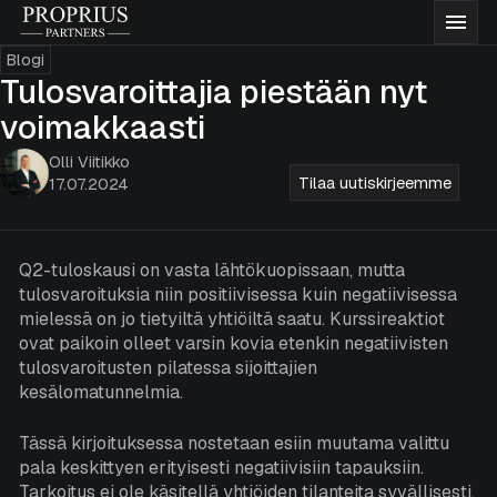
Siirry
Proprius
Vali
sisältöön
Partners
Blogi
Rahastot
Tulosvaroittajia piestään nyt
voimakkaasti
Meistä
Olli Viitikko
Tilaa uutiskirjeemme
17.07.2024
Ajatuksiamme
Q2-tuloskausi on vasta lähtökuopissaan, mutta
tulosvaroituksia niin positiivisessa kuin negatiivisessa
Dokumentaatio
mielessä on jo tietyiltä yhtiöiltä saatu. Kurssireaktiot
ovat paikoin olleet varsin kovia etenkin negatiivisten
tulosvaroitusten pilatessa sijoittajien
Yhteystiedot
kesälomatunnelmia.
Merkitse rahastoja
Tässä kirjoituksessa nostetaan esiin muutama valittu
pala keskittyen erityisesti negatiivisiin tapauksiin.
Tarkoitus ei ole käsitellä yhtiöiden tilanteita syvällisesti,