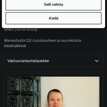
toimivan pitää pystyä kääntämään (nöyrästi) takkinsa
Salli valinta
tarvittaessa. Ehkäpä George Soroksen kylmässä
viisaudessa piilee tilanteeseen sopivaa viisautta:
”It’s
Kiellä
not whether you’re right or wrong, but how much money
you make when you’re right and how much you lose
when you’re wrong.”
Menestystä Q2-tuloskauteen ja aurinkoista
kesänjatkoa!
Vastuuvaraumalauseke