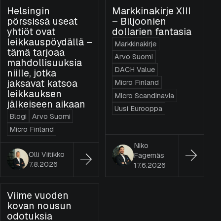
Helsingin
Markkinakirje XIII
pörssissä useat
– Biljoonien
yhtiöt ovat
dollarien fantasia
leikkauspöydällä –
Markkinakirje
tämä tarjoaa
Arvo Suomi
mahdollisuuksia
DACH Value
niille, jotka
jaksavat katsoa
Micro Finland
leikkauksen
Micro Scandinavia
jälkeiseen aikaan
Uusi Eurooppa
Blogi
Arvo Suomi
Micro Finland
Niko
Olli Viitikko
Fagernäs
7.8.2026
17.6.2026
Viime vuoden
kovan nousun
odotuksia