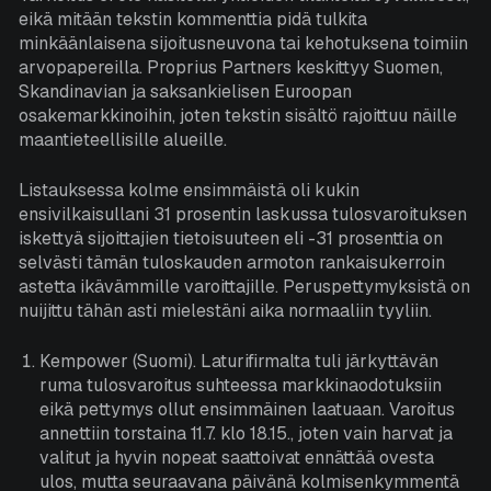
Asiakasportaali
eikä mitään tekstin kommenttia pidä tulkita
minkäänlaisena sijoitusneuvona tai kehotuksena toimiin
arvopapereilla. Proprius Partners keskittyy Suomen,
Suomi
English
Skandinavian ja saksankielisen Euroopan
osakemarkkinoihin, joten tekstin sisältö rajoittuu näille
maantieteellisille alueille.
Listauksessa kolme ensimmäistä oli kukin
ensivilkaisullani 31 prosentin laskussa tulosvaroituksen
iskettyä sijoittajien tietoisuuteen eli -31 prosenttia on
selvästi tämän tuloskauden armoton rankaisukerroin
astetta ikävämmille varoittajille. Peruspettymyksistä on
nuijittu tähän asti mielestäni aika normaaliin tyyliin.
Kempower (Suomi). Laturifirmalta tuli järkyttävän
ruma tulosvaroitus suhteessa markkinaodotuksiin
eikä pettymys ollut ensimmäinen laatuaan. Varoitus
annettiin torstaina 11.7. klo 18.15., joten vain harvat ja
valitut ja hyvin nopeat saattoivat ennättää ovesta
ulos, mutta seuraavana päivänä kolmisenkymmentä