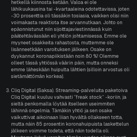
hetkellä kiinnosta ketään. Valoa ei ole
lähikuukausina tai -kvartaaleina odotettavissa, joten
-30 prosenttia oli tässäkin tosiasia, vaikken olisi niin
voimakasta reaktiota itse arvannutkaan. Johto on
epäonnistunut niin sijoittajaviestinnässä kuin
päätehtävässään eli yhtiön johtamisessa. Emme ole
myyneet osakkeita rahastosta, muttemme ole
lisänneetkään varoituksen jälkeen. Osake on
dyykannut koronapiikistään noin 80 %! Olemme
olleet tässä yhtiössä väärin päin, mutta onneksi
emme läheskään huipulta lähtien (silloin arvostus oli
sietämättömän korkea).
Cliq Digital (Saksa). Streaming-palveluita paketoiva
Cliq Digital kuuluu vahvasti ”freak stock” -koriin, ja
sieltä penkomalla löytää itselleen useimmiten
lähinnä ongelmia. Tämäkin yhtiö ja sen osake
vaikuttivat aikoinaan liian hyvältä ollakseen totta,
mutta näin 85 prosentin koronahuipuista laskettelun
jälkeen voimme todeta, että näin todella oli.