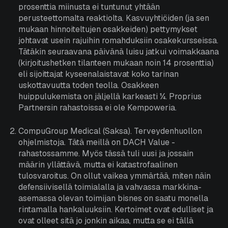
prosenttia miinusta ei tuntunut yhtään
perusteettomalta reaktiolta. Kasvuyhtiöiden (ja sen
mukaan hinnoiteltujen osakkeiden) pettymykset
johtavat usein rajuihin romahduksiin osakekursseissa.
Tätäkin seuraavana päivänä luisu jatkui voimakkaana
(kirjoitushetken tilanteen mukaan noin 14 prosenttia)
eli sijoittajat kyseenalaistavat koko tarinan
uskottavuutta toden teolla. Osakkeen
huippulukemista on jäljellä karkeasti ¼. Proprius
Partnersin rahastoissa ei ole Kempoweria.
CompuGroup Medical (Saksa). Terveydenhuollon
ohjelmistoja. Tätä meillä on DACH Value -
rahastossamme. Myös tässä tuli uusi ja jossain
määrin yllättävä, mutta ei katastrofaalinen
tulosvaroitus. On ollut vaikea ymmärtää, miten näin
defensiivisellä toimialalla ja vahvassa markkina-
asemassa olevan toimijan bisnes on saatu monella
rintamalla hankaluuksiin. Kertoimet ovat edulliset ja
ovat olleet sitä jo jonkin aikaa, mutta se ei tällä